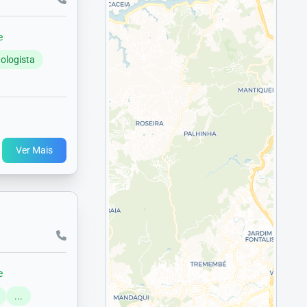
e
gologista
Ver Mais
e
...