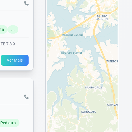
sta
...
TE 7 8 9
Ver Mais
Pediatra