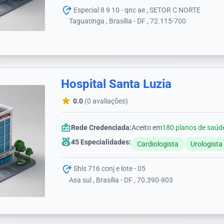
Especial 8 9 10 - qnc ae , SETOR C NORTE
Taguatinga , Brasília - DF , 72.115-700
Hospital Santa Luzia
0.0
(0 avaliações)
Rede Credenciada:
Aceito em
180 planos de saúd
45 Especialidades:
Cardiologista
Urologista
Shls 716 conj e lote - 05
Asa sul , Brasília - DF , 70.390-903