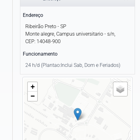
BRADESCO SAÚDE - OPERADORA DE
PLANOS S/A
Cirurgião vascular
Endereço
BRADESCO SAUDE S.A.
Ribeirão Preto - SP
Gastroenterologista
Monte alegre, Campus universitario - s/n,
CABESP
Hematologista
CEP: 14048-900
CAIXA DE ASSISTÊNCIA DOS
Funcionamento
Hemoterapeuta
FUNCIONÁRIOS DO BANCO DA
AMAZÔNIA - CASF
24 h/d (Plantao:Inclui Sab, Dom e Feriados)
Mastologista
CAIXA SEGURADORA SAÚDE
Nefrologista
+
CARE PLUS MEDICINA ASSISTENCIAL
−
Reumatologista
LTDA.
Neurofisiologista clínico
CASEMBRAPA
Oncologista clínico
CASSI
Cancerologista pediátrico
CEMIG SAÚDE