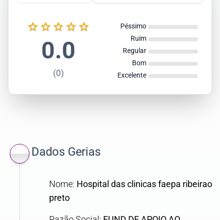
star_border
star_border
star_border
star_border
star_border
Péssimo
Ruim
0.0
Regular
Bom
(0)
Excelente
Dados Gerias
Nome:
Hospital das clinicas faepa ribeirao
preto
Razão Social:
FUND DE APOIO AO