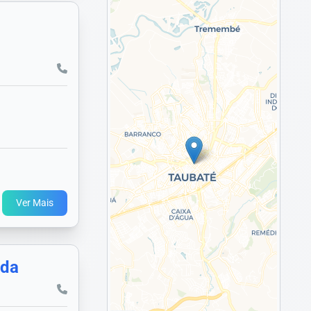
Ver Mais
yda