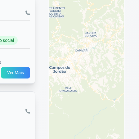
o social
0
Ver Mais
a