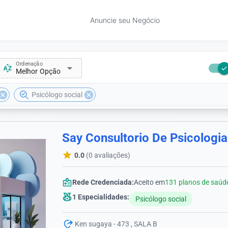
Anuncie seu Negócio
Ordenação
arrow_drop_down
Melhor Opção
ancel
cancel
Psicólogo social
Say Consultorio De Psicologia
0.0
(0 avaliações)
Rede Credenciada:
Aceito em
131 planos de saúd
1 Especialidades:
Psicólogo social
Ken sugaya - 473 , SALA B