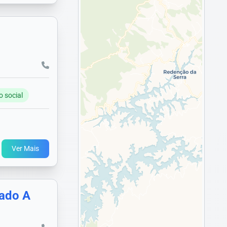
o social
Ver Mais
rado A