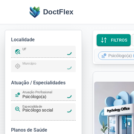
DoctFlex
Localidade
FILTROS
UF
c
Psicólogo(a)
Município
Atuação / Especialidades
Atuação Profissional
Psicólogo(a)
Especialidade
Psicólogo social
Planos de Saúde