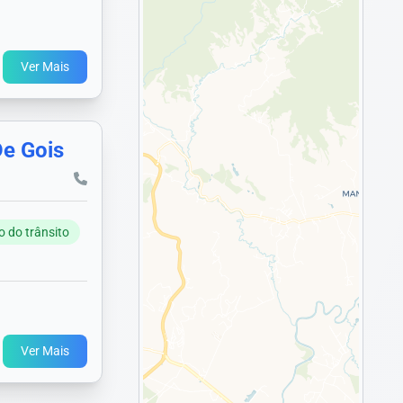
Ver Mais
De Gois
o do trânsito
Ver Mais