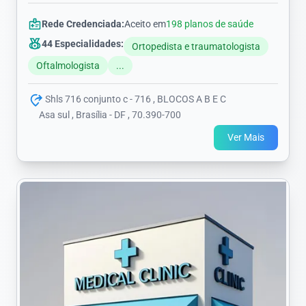
Rede Credenciada:
Aceito em
198 planos de saúde
44 Especialidades:
Ortopedista e traumatologista
Oftalmologista
...
Shls 716 conjunto c - 716 , BLOCOS A B E C
Asa sul , Brasília - DF , 70.390-700
Ver Mais