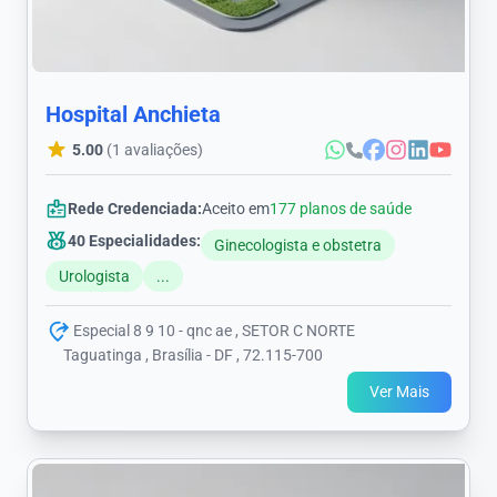
Hospital Anchieta
5.00
(1 avaliações)
Rede Credenciada:
Aceito em
177 planos de saúde
40 Especialidades:
Ginecologista e obstetra
Urologista
...
Especial 8 9 10 - qnc ae , SETOR C NORTE
Taguatinga , Brasília - DF , 72.115-700
Ver Mais