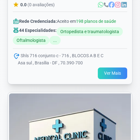
0.0
(0 avaliações)
Rede Credenciada:
Aceito em
198 planos de saúde
44 Especialidades:
Ortopedista e traumatologista
Oftalmologista
...
Shls 716 conjunto c - 716 , BLOCOS A B E C
Asa sul , Brasília - DF , 70.390-700
Ver Mais