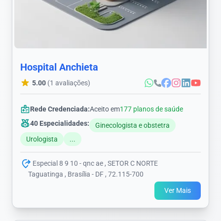
Hospital Anchieta
5.00
(1 avaliações)
Rede Credenciada:
Aceito em
177 planos de saúde
40 Especialidades:
Ginecologista e obstetra
Urologista
...
Especial 8 9 10 - qnc ae , SETOR C NORTE
Taguatinga , Brasília - DF , 72.115-700
Ver Mais