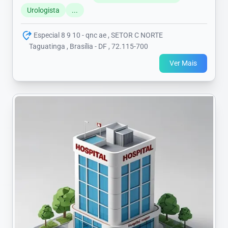
Urologista
...
Especial 8 9 10 - qnc ae , SETOR C NORTE
Taguatinga , Brasília - DF , 72.115-700
Ver Mais