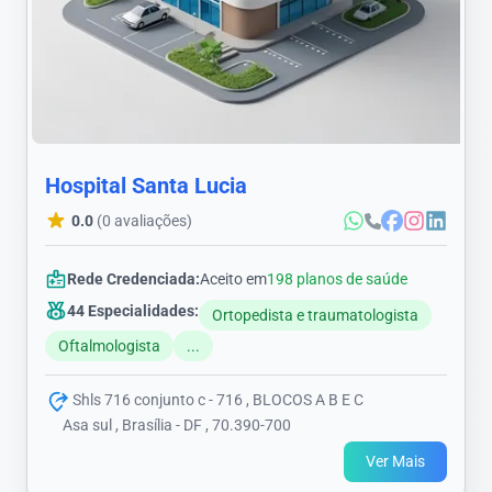
Hospital Santa Lucia
0.0
(0 avaliações)
Rede Credenciada:
Aceito em
198 planos de saúde
44 Especialidades:
Ortopedista e traumatologista
Oftalmologista
...
Shls 716 conjunto c - 716 , BLOCOS A B E C
Asa sul , Brasília - DF , 70.390-700
Ver Mais