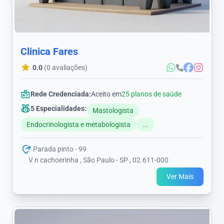
Clinica Fares
0.0
(0 avaliações)
Rede Credenciada:
Aceito em
25 planos de saúde
5 Especialidades:
Mastologista
Endocrinologista e metabologista
...
Parada pinto - 99
V n cachoerinha , São Paulo - SP , 02.611-000
Ver Mais