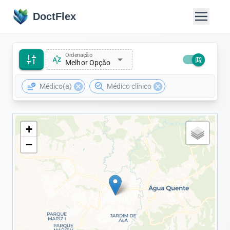
DoctFlex
Ordenação
arrow_drop_down
Melhor Opção
cancel
cancel
Médico(a)
Médico clínico
+
−