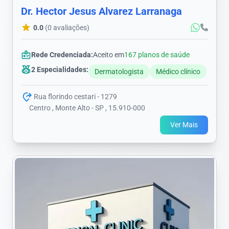
Dr. Hector Jesus Alvarez Larranaga
0.0
(0 avaliações)
Rede Credenciada:
Aceito em
167 planos de saúde
2 Especialidades:
Dermatologista
Médico clínico
Rua florindo cestari - 1279
Centro , Monte Alto - SP , 15.910-000
Ver Mais