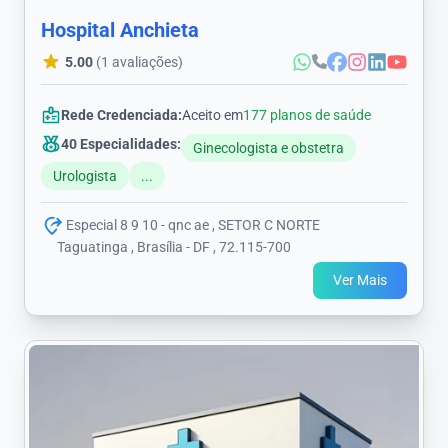
Hospital Anchieta
5.00
(1 avaliações)
Rede Credenciada:
Aceito em
177 planos de saúde
40 Especialidades:
Ginecologista e obstetra
Urologista
...
Especial 8 9 10 - qnc ae , SETOR C NORTE
Taguatinga , Brasília - DF , 72.115-700
Ver Mais