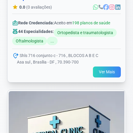
0.0
(0 avaliações)
Rede Credenciada:
Aceito em
198 planos de saúde
44 Especialidades:
Ortopedista e traumatologista
Oftalmologista
...
Shls 716 conjunto c - 716 , BLOCOS A B E C
Asa sul , Brasília - DF , 70.390-700
Ver Mais