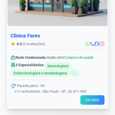
Clinica Fares
0.0
(0 avaliações)
Rede Credenciada:
Aceito em
25 planos de saúde
5 Especialidades:
Mastologista
Endocrinologista e metabologista
...
Parada pinto - 99
V n cachoerinha , São Paulo - SP , 02.611-000
Ver Mais