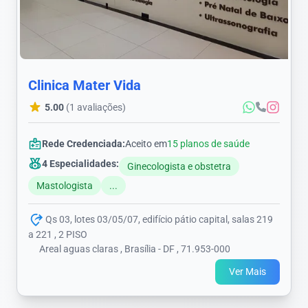
Clinica Mater Vida
5.00
(1 avaliações)
Rede Credenciada:
Aceito em
15 planos de saúde
4 Especialidades:
Ginecologista e obstetra
Mastologista
...
Qs 03, lotes 03/05/07, edifício pátio capital, salas 219
a 221 , 2 PISO
Areal aguas claras , Brasília - DF , 71.953-000
Ver Mais