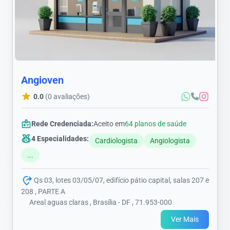
Angioven
0.0
(0 avaliações)
Rede Credenciada:
Aceito em
64 planos de saúde
4 Especialidades:
Cardiologista
Angiologista
...
Qs 03, lotes 03/05/07, edifício pátio capital, salas 207 e
208 , PARTE A
Areal aguas claras , Brasília - DF , 71.953-000
Ver Mais