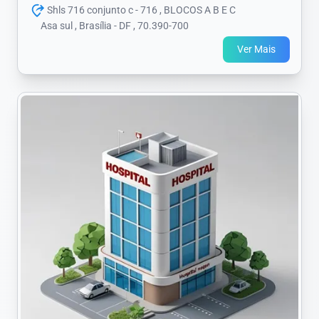
Shls 716 conjunto c - 716 , BLOCOS A B E C
Asa sul , Brasília - DF , 70.390-700
Ver Mais