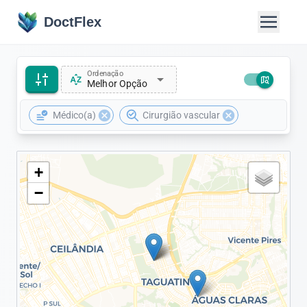
DoctFlex
Ordenação
arrow_drop_down
Melhor Opção
cancel
cancel
Médico(a)
Cirurgião vascular
+
−