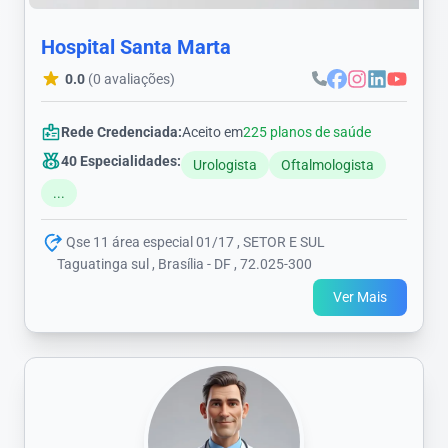
Hospital Santa Marta
0.0
(0 avaliações)
Rede Credenciada:
Aceito em
225 planos de saúde
40 Especialidades:
Urologista
Oftalmologista
...
Qse 11 área especial 01/17 , SETOR E SUL
Taguatinga sul , Brasília - DF , 72.025-300
Ver Mais