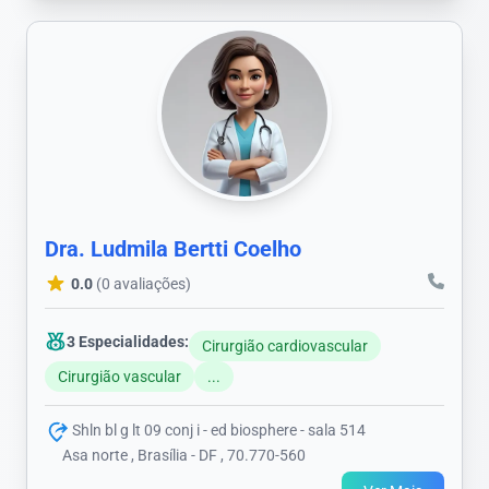
Dra. Ludmila Bertti Coelho
0.0
(0 avaliações)
3 Especialidades:
Cirurgião cardiovascular
Cirurgião vascular
...
Shln bl g lt 09 conj i - ed biosphere - sala 514
Asa norte , Brasília - DF , 70.770-560