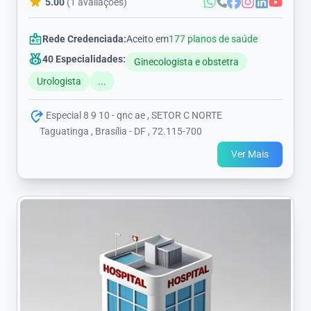
5.00
(1 avaliações)
Rede Credenciada:
Aceito em
177 planos de saúde
40 Especialidades:
Ginecologista e obstetra
Urologista
...
Especial 8 9 10 - qnc ae , SETOR C NORTE
Taguatinga , Brasília - DF , 72.115-700
Ver Mais