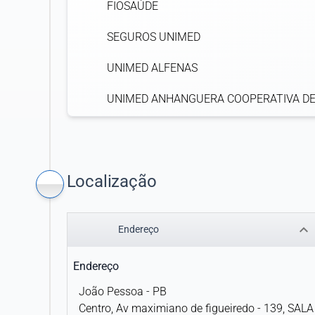
FIOSAÚDE
SEGUROS UNIMED
UNIMED ALFENAS
UNIMED ANHANGUERA COOPERATIVA D
TRABALHO MÉDICO
UNIMED ARAGUAIA
Localização
UNIMED BARRA DO PIRAÍ
UNIMED BH
keyboard_arrow_down
Endereço
UNIMED CABO FRIO
Endereço
UNIMED CÁCERES
João Pessoa - PB
Centro, Av maximiano de figueiredo - 139, SALA
UNIMED CERRADO