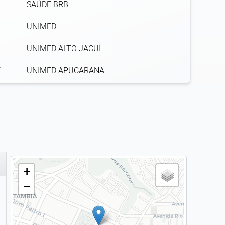
SAÚDE BRB
UNIMED
UNIMED ALTO JACUÍ
E
UNIMED APUCARANA
UNIMED ARARUAMA COOPERATIVA DE
TRABALHO MÉDICO LTDA.
UNIMED BELÉM
UNIMED BLUMENAU
+
UNIMED CAÇADOR
−
UNIMED CAMPINAS
UNIMED CIRCUITO DAS AGUAS