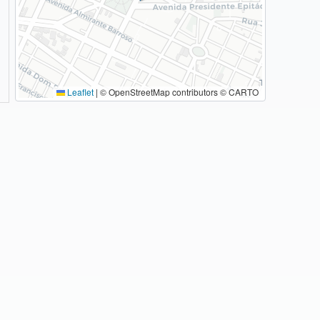
E
UNIMED COSTA DO DESCOBRIMENTO
UNIMED COSTA OESTE
Leaflet
|
© OpenStreetMap contributors © CARTO
UNIMED CRICIÚMA
UNIMED DE AVARÉ
UNIMED DE BEBEDOURO
UNIMED DE CASCAVEL
UNIMED DE FRANCA
UNIMED DE IBITINGA