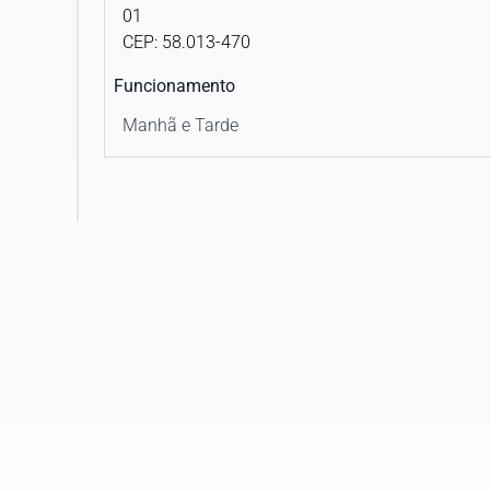
01
CEP: 58.013-470
UNIMED - COOPERATIVA DE SERVIÇOS D
SAÚDE DOS VALES DO TAQUARI E RIO
Funcionamento
PARDO LTDA.
Manhã e Tarde
UNIMED COSTA DO SOL
UNIMED COSTA VERDE
UNIMED DE ARAGUAINA
UNIMED DE BARRA MANSA
UNIMED DE CAMPOS
UNIMED DE CIANORTE COOPERATIVA DE
TRABALHO MEDICO LTDA
UNIMED DE GUARATINGUETÁ -
COOPERATIVA DE TRABALHO MÉDICO