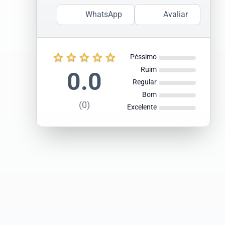
WhatsApp
Avaliar
star_border
star_border
star_border
star_border
star_border
Péssimo
Ruim
0.0
Regular
Bom
(0)
Excelente