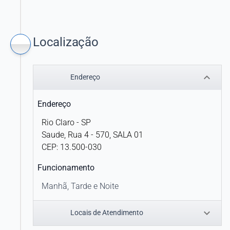
UNIMED ARAGUAIA
UNIMED ARARUAMA COOPERATIVA DE
TRABALHO MÉDICO LTDA.
Localização
UNIMED BARRA DO PIRAÍ
keyboard_arrow_down
Endereço
UNIMED BH
Endereço
UNIMED BLUMENAU
Rio Claro - SP
UNIMED CAÇADOR
Saude, Rua 4 - 570, SALA 01
CEP: 13.500-030
UNIMED CAMPINAS
Funcionamento
UNIMED CARUARU
Manhã, Tarde e Noite
UNIMED CHAPECÓ
keyboard_arrow_down
Locais de Atendimento
UNIMED - COOPERATIVA DE SERVIÇOS