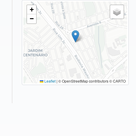
DE SAÚDE DOS VALES DO TAQUARI E
RIO PARDO LTDA.
+
−
UNIMED COSTA DO SOL
UNIMED COSTA OESTE
UNIMED COSTA VERDE
UNIMED DE AVARÉ
UNIMED DE BARRA MANSA
Leaflet
|
© OpenStreetMap contributors © CARTO
UNIMED DE CAMPOS
UNIMED DE CASCAVEL
UNIMED DE CIANORTE COOPERATIVA DE
TRABALHO MEDICO LTDA
UNIMED DE GUARATINGUETÁ -