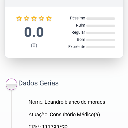
star_border
star_border
star_border
star_border
star_border
Péssimo
Ruim
0.0
Regular
Bom
(0)
Excelente
Dados Gerias
Nome:
Leandro bianco de moraes
Atuação:
Consultório Médico(a)
CRM:
111793/SP