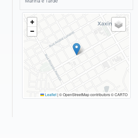
DE TRABALHO MÉDICO
Manhã e Tarde
UNIMED APUCARANA
+
UNIMED ARAGUAIA
−
UNIMED ARARUAMA COOPERATIVA DE
TRABALHO MÉDICO LTDA.
UNIMED ARAXÁ
UNIMED BARRA DO PIRAÍ
UNIMED BAURU
Leaflet
|
© OpenStreetMap contributors © CARTO
UNIMED BELÉM
UNIMED BH
UNIMED BLUMENAU