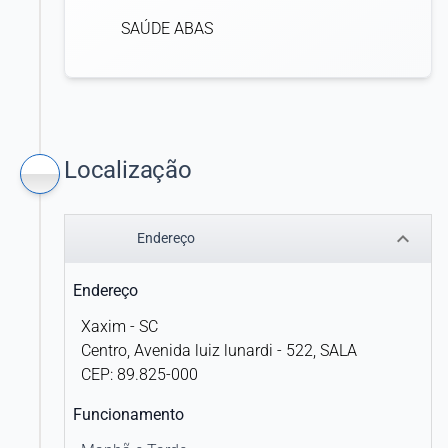
SAÚDE ABAS
SEGUROS UNIMED
SEPACO
SIM
Localização
UNIMED
keyboard_arrow_down
Endereço
UNIMED ALFENAS
Endereço
UNIMED ALTO DA SERRA
Xaxim - SC
UNIMED ALTO JACUÍ
Centro, Avenida luiz lunardi - 522, SALA
CEP: 89.825-000
UNIMED ALTO SÃO FRANCISCO
Funcionamento
UNIMED ANHANGUERA COOPERATIVA