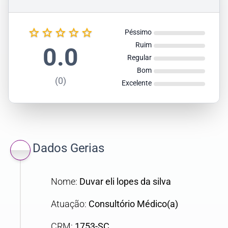
star_border
star_border
star_border
star_border
star_border
Péssimo
Ruim
0.0
Regular
Bom
(0)
Excelente
Dados Gerias
Nome:
Duvar eli lopes da silva
Atuação:
Consultório Médico(a)
CRM:
1753-SC