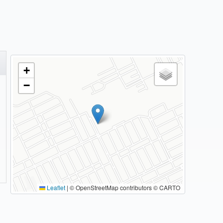
CASEMBRAPA
FAMA
E
FIOSAÚDE
+
HOSPITAL MÁRCIO CUNHA
−
HUMANA SAÚDE
INFRAERO
NOVA SAÚDE OPERADORA INTEGRADA DE
SAÚDE LTDA
PLANO DE SAUDE HOSPITALAR
Leaflet
|
© OpenStreetMap contributors © CARTO
POSTAL SAÚDE
REAL GRANDEZA - FUNDAÇÃO DE