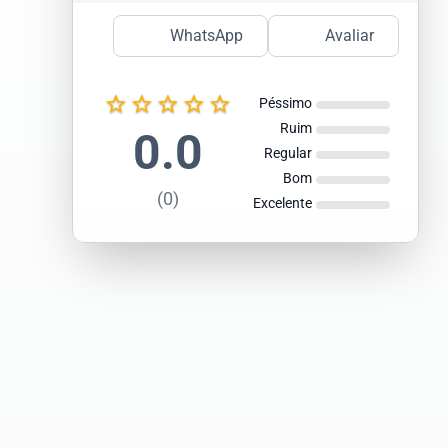
WhatsApp
Avaliar
star_border
star_border
star_border
star_border
star_border
Péssimo
Ruim
0.0
Regular
Bom
(0)
Excelente