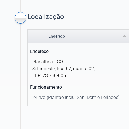
CAIXA SEGURADORA SAÚDE
CASSI
Localização
FEDERAÇÃO DAS UNIMEDS DO ESTADO D
SÃO PAULO
keyboard_arrow_down
Endereço
GAMA SAUDE LTDA.
Endereço
HUMANA SAUDE
Planaltina - GO
Setor oeste, Rua 07, quadra 02,
IDEAL SAÚDE
CEP: 73.750-005
KLINI
Funcionamento
24 h/d (Plantao:Inclui Sab, Dom e Feriados)
PARANÁ CLÍNICAS
PLANO DE SAÚDE SÃO CAMILO
QUALLITY PRÓ SAÚDE