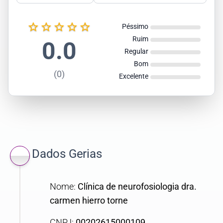
star_border
star_border
star_border
star_border
star_border
Péssimo
Ruim
0.0
Regular
Bom
(0)
Excelente
Dados Gerias
Nome:
Clínica de neurofosiologia dra.
carmen hierro torne
CNPJ:
00202615000109