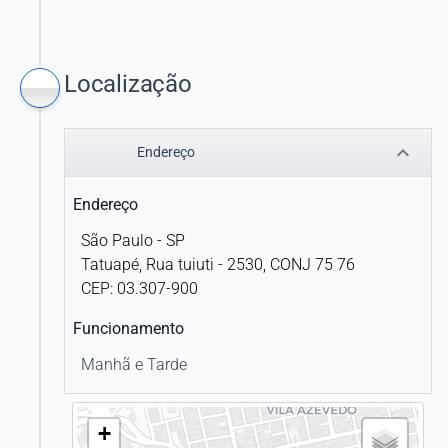
SUL AMÉRICA SERVIÇOS DE SAÚDE S.A.
Localização
keyboard_arrow_down
Endereço
Endereço
São Paulo - SP
Tatuapé, Rua tuiuti - 2530, CONJ 75 76
CEP: 03.307-900
Funcionamento
Manhã e Tarde
+