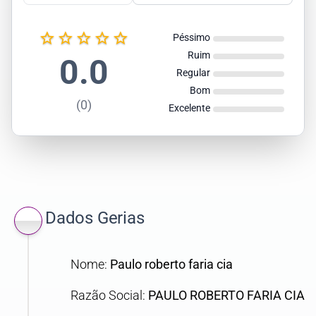
star_border
star_border
star_border
star_border
star_border
Péssimo
Ruim
0.0
Regular
Bom
(0)
Excelente
Dados Gerias
Nome:
Paulo roberto faria cia
Razão Social:
PAULO ROBERTO FARIA CIA