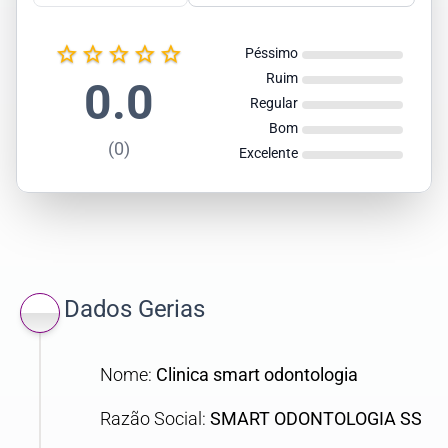
star_border
star_border
star_border
star_border
star_border
Péssimo
Ruim
0.0
Regular
Bom
(0)
Excelente
Dados Gerias
Nome:
Clinica smart odontologia
Razão Social:
SMART ODONTOLOGIA SS